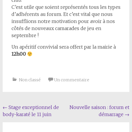
club.
C’est utile que soient représentés tous les types
d’adhérents au forum. Et c’est vital que nous
insufflions notre motivation pour avoir à nos
côtés de nouveaux camarades de jeu en
septembre !
Un apéritif convivial sera offert par la mairie à
12h00
Non classé
Un commentaire
Navigation
←
Stage exceptionnel de
Nouvelle saison : forum et
body-karaté le 11 juin
démarrage
→
de
l'article