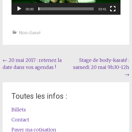
00:00
03:41
Non classé
Navigation
←
20 mai 2017 : retenez la
Stage de body-karaté :
date dans vos agendas !
samedi 20 mai 9h30-12h
de
→
l'article
Toutes les infos :
Billets
Contact
Payer ma cotisation