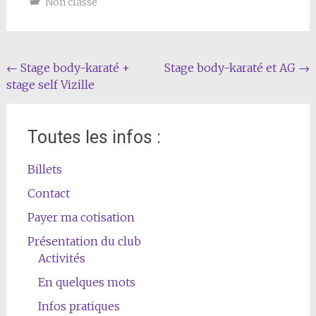
Non classé
Navigation
←
Stage body-karaté +
Stage body-karaté et AG
→
stage self Vizille
de
l'article
Toutes les infos :
Billets
Contact
Payer ma cotisation
Présentation du club
Activités
En quelques mots
Infos pratiques