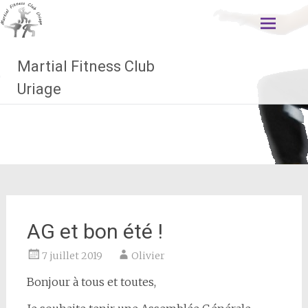
Aller
au
contenu
principal
Martial Fitness Club
Uriage
AG et bon été !
7 juillet 2019
Olivier
Bonjour à tous et toutes,