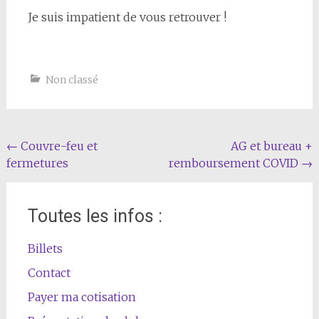
Je suis impatient de vous retrouver !
Non classé
Navigation
←
Couvre-feu et
AG et bureau +
fermetures
remboursement COVID
→
de
l'article
Toutes les infos :
Billets
Contact
Payer ma cotisation