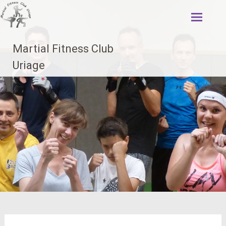
Aller
au
contenu
principal
Martial Fitness Club
Uriage